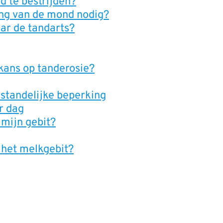
d te bestrijden?
ing van de mond nodig?
ar de tandarts?
 kans op tanderosie?
standelijke beperking
er dag
 mijn gebit?
p het melkgebit?