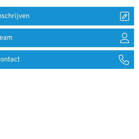
nschrijven
ar
Team
ontact