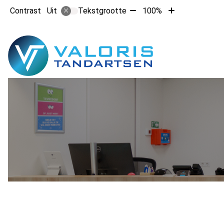
Tekst
Tekst
Contrast
Tekstgrootte
100%
Uit
verkleinen
vergroten
met
met
Hoofdm
10%
10%