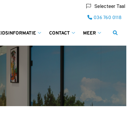
Selecteer Taal
Tel:
036 760 0118
IDSINFORMATIE
CONTACT
MEER
Gezondheidsinformatie
Contact
Meer
submenu
submenu
submenu