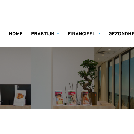
enu
HOME
PRAKTIJK
FINANCIEEL
GEZONDHE
Praktijk
Financieel
submenu
submenu