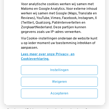
vinger. Sommige kinderen persen hun
Voor analytische cookies werken wij samen met
Matomo en Google Analytics. Voor externe inhoud
tong bij het slikken tegen het gehemelte
werken wij samen met Google (Maps, Translate en
Reviews), YouTube, Vimeo, Facebook, Instagram, X
en drukken hem tussen de boven- en
(Twitter), Qualizorg, Patiëntenvertellen en
ZorgkaartNederland. Deze partijen kunnen
ondertanden. Duim-, vinger- of
gegevens zoals uw IP-adres verwerken.
speenzuigen en tongpersen beïnvloeden
Via Cookie-instellingen onderaan de website kunt
u op ieder moment uw toestemming intrekken of
de stand van de tanden. Probeer je kind
aanpassen.
Lees meer over onze Privacy- en
het zuigen en tongpersen af te leren. Doe
Cookieverklaring.
dat vóór het doorbreken van de blijvende
Instellingen
voortanden. Geef bijvoorbeeld iets in
Weigeren
handen of leid je kind overdag af. Of
beloon je kind als het een bepaalde tijd is
Accepteren
gestopt. Krijg je verkeerde gewoonten niet