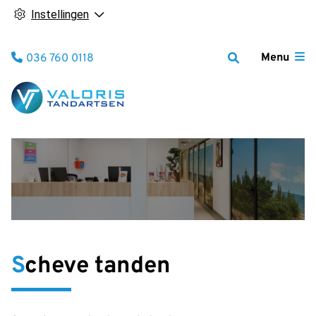
Instellingen
Tel:
Menu
036 760 0118
Scheve tanden