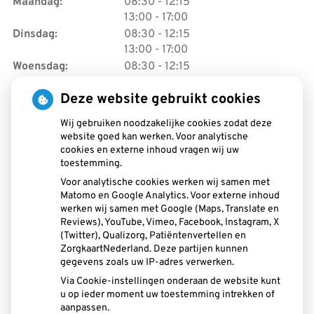
tot
Maandag:
08:30
- 12:15
tot
13:00
- 17:00
tot
Dinsdag:
08:30
- 12:15
tot
13:00
- 17:00
tot
Woensdag:
08:30
- 12:15
tot
13:00
- 17:00
Deze website gebruikt cookies
tot
Donderdag:
08:30
- 12:15
tot
13:00
- 17:00
Wij gebruiken noodzakelijke cookies zodat deze
tot
Vrijdag:
08:30
- 12:15
website goed kan werken. Voor analytische
tot
13:00
- 17:00
cookies en externe inhoud vragen wij uw
Zaterdag:
Open - Op afspraak
toestemming.
Voor analytische cookies werken wij samen met
Matomo en Google Analytics. Voor externe inhoud
werken wij samen met Google (Maps, Translate en
Reviews), YouTube, Vimeo, Facebook, Instagram, X
(Twitter), Qualizorg, Patiëntenvertellen en
ZorgkaartNederland. Deze partijen kunnen
U heeft geen toestemming gegeven voor
gegevens zoals uw IP-adres verwerken.
externe inhoud
die nodig is om dit te
Via Cookie-instellingen onderaan de website kunt
zien.
u op ieder moment uw toestemming intrekken of
Cookie-instellingen wijzigen
aanpassen.