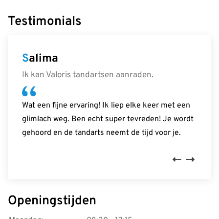
Testimonials
Salima
Rick
Monique
Ik kan Valoris tandartsen aanraden.
Een hele fijne ervaring gehad.
Erg fijne tandarts.
Wat een fijne ervaring! Ik liep elke keer met een
Het verliep allemaal soepel en ik werd heel fijn
Ze neemt de tijd om alles goed te controleren en
glimlach weg. Ben echt super tevreden! Je wordt
geholpen door het hele team.
bespreken.
gehoord en de tandarts neemt de tijd voor je.
Previous
Next
Openingstijden