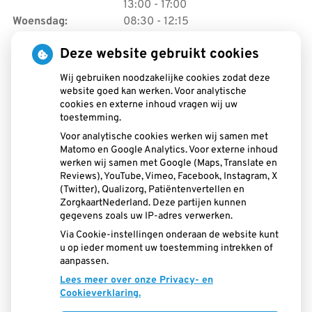
tot
13:00
- 17:00
tot
Woensdag:
08:30
- 12:15
tot
13:00
- 17:00
Deze website gebruikt cookies
tot
Donderdag:
08:30
- 12:15
tot
13:00
- 17:00
Wij gebruiken noodzakelijke cookies zodat deze
tot
Vrijdag:
08:30
- 12:15
website goed kan werken. Voor analytische
tot
13:00
- 17:00
cookies en externe inhoud vragen wij uw
Zaterdag:
Open - Op afspraak
toestemming.
Voor analytische cookies werken wij samen met
Matomo en Google Analytics. Voor externe inhoud
werken wij samen met Google (Maps, Translate en
Reviews), YouTube, Vimeo, Facebook, Instagram, X
(Twitter), Qualizorg, Patiëntenvertellen en
ZorgkaartNederland. Deze partijen kunnen
U heeft geen toestemming gegeven voor
gegevens zoals uw IP-adres verwerken.
externe inhoud
die nodig is om dit te
Via Cookie-instellingen onderaan de website kunt
zien.
u op ieder moment uw toestemming intrekken of
Cookie-instellingen wijzigen
aanpassen.
Lees meer over onze Privacy- en
Cookieverklaring.