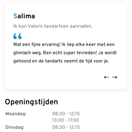
Salima
Rick
Monique
Ik kan Valoris tandartsen aanraden.
Een hele fijne ervaring gehad.
Erg fijne tandarts.
Wat een fijne ervaring! Ik liep elke keer met een
Het verliep allemaal soepel en ik werd heel fijn
Ze neemt de tijd om alles goed te controleren en
glimlach weg. Ben echt super tevreden! Je wordt
geholpen door het hele team.
bespreken.
gehoord en de tandarts neemt de tijd voor je.
Previous
Next
Openingstijden
tot
Maandag:
08:30
- 12:15
tot
13:00
- 17:00
tot
Dinsdag:
08:30
- 12:15