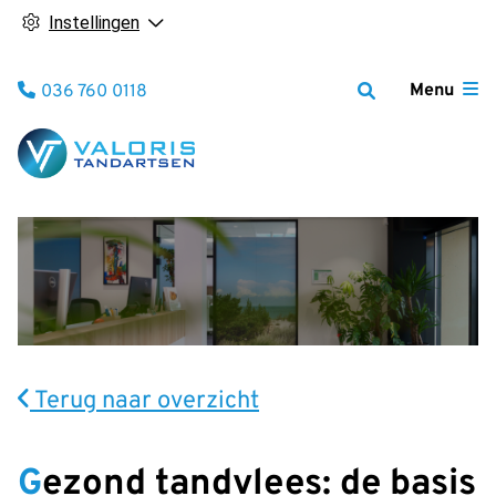
Instellingen
Tel:
Menu
036 760 0118
Terug naar overzicht
Gezond tandvlees: de basis